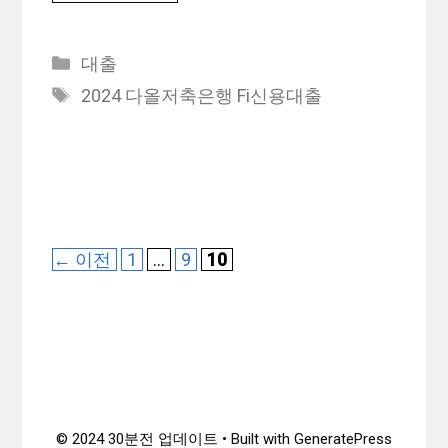
카
대출
테
태
2024 다올저축은행 Fi신용대출
고
그
리
페
페
페
←
이전
1
…
9
10
이
이
이
지
지
지
© 2024 30분전 업데이트 • Built with GeneratePress