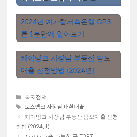
2024년 예가람저축은행 GPS
론 1분만에 알아보기
케이뱅크 사장님 부동산 담보
대출 신청방법 (2024년)
카
복지정책
테
태
토스뱅크 사장님 대환대출
고
그
케이뱅크 사장님 부동산 담보대출 신청
리
방법 (2024년)
사고자 대출 가능한 곳 TOP7